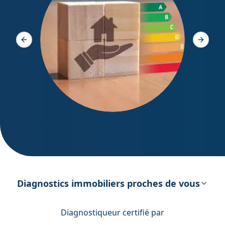
Diagno
Slide précédente
Slide s
DPE – Diagnostic de Performance
énergétique
Diagnostics immobiliers proches de vous
Diagnostiqueur certifié par