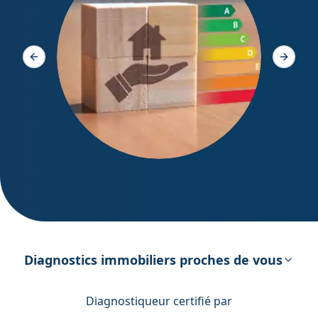
Diagno
Slide précédente
Slide s
DPE – Diagnostic de Performance
énergétique
Diagnostics immobiliers proches de vous
Diagnostiqueur certifié par