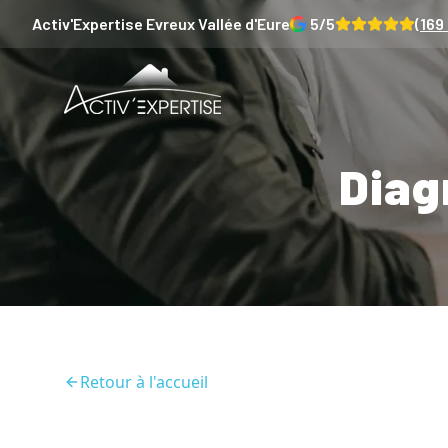
Activ'Expertise
Evreux Vallée d'Eure
5
/5
(
169
Diag
Retour à l'accueil