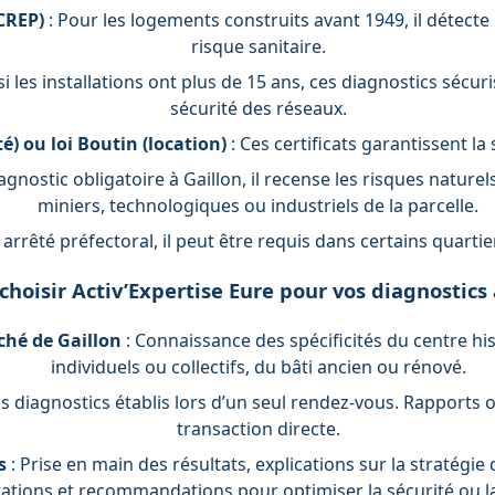
CREP)
: Pour les logements construits avant 1949, il détecte
risque sanitaire.
 si les installations ont plus de 15 ans, ces diagnostics sécu
sécurité des réseaux.
é) ou loi Boutin (location)
: Ces certificats garantissent l
agnostic obligatoire à Gaillon, il recense les risques naturel
miniers, technologiques ou industriels de la parcelle.
 arrêté préfectoral, il peut être requis dans certains quartie
hoisir Activ’Expertise Eure pour vos diagnostics 
ché de Gaillon
: Connaissance des spécificités du centre hi
individuels ou collectifs, du bâti ancien ou rénové.
s diagnostics établis lors d’un seul rendez-vous. Rapports off
transaction directe.
s
: Prise en main des résultats, explications sur la stratégie
ations et recommandations pour optimiser la sécurité ou l