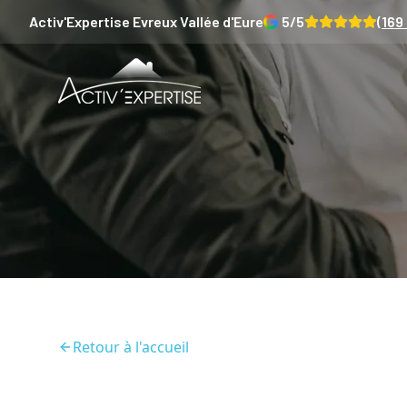
Activ'Expertise
Evreux Vallée d'Eure
5
/5
(
169
Retour à l'accueil