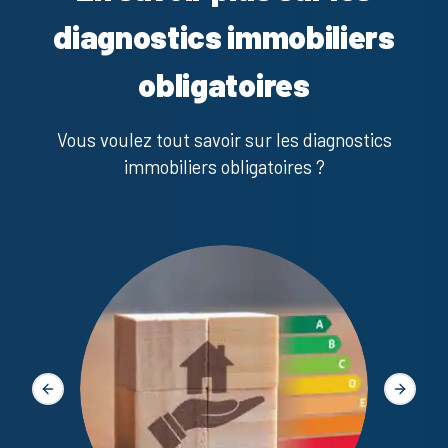
diagnostics immobiliers
obligatoires
Vous voulez tout savoir sur les diagnostics
immobiliers obligatoires ?
Diagno
Slide précédente
Slide s